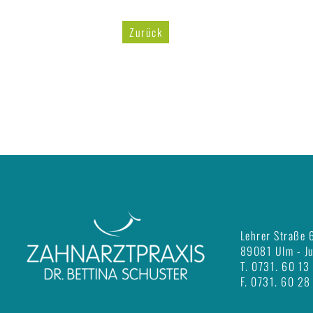
Zurück
Lehrer Straße 
89081 Ulm - J
T.
0731. 60 13
F.
0731. 60 28